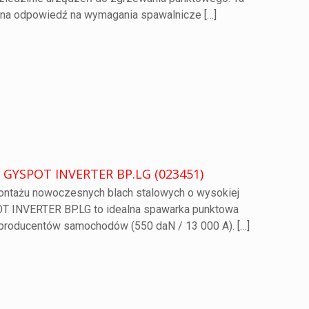
lna odpowiedź na wymagania spawalnicze
[…]
 GYSPOT INVERTER BP.LG (023451)
ontażu nowoczesnych blach stalowych o wysokiej
OT INVERTER BP.LG to idealna spawarka punktowa
 producentów samochodów (550 daN / 13 000 A).
[…]