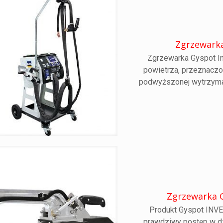
Zgrzewarka
Zgrzewarka Gyspot I
powietrza, przeznaczona
podwyższonej wytrzymało
Zgrzewarka 
Produkt Gyspot INV
prawdziwy postęp w d