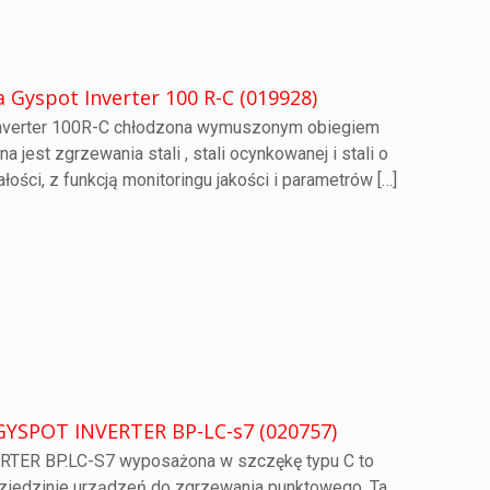
 Gyspot Inverter 100 R-C (019928)
nverter 100R-C chłodzona wymuszonym obiegiem
 jest zgrzewania stali , stali ocynkowanej i stali o
ści, z funkcją monitoringu jakości i parametrów
[…]
GYSPOT INVERTER BP-LC-s7 (020757)
ERTER BP.LC-S7 wyposażona w szczękę typu C to
ziedzinie urządzeń do zgrzewania punktowego. Ta