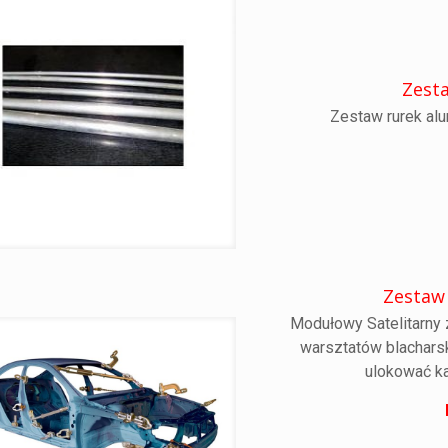
Zesta
Zestaw rurek alu
Zestaw
Modułowy Satelitarny 
warsztatów blacharsk
ulokować ka