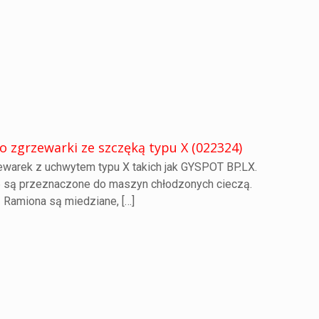
 zgrzewarki ze szczęką typu X (022324)
warek z uchwytem typu X takich jak GYSPOT BP.LX.
6 są przeznaczone do maszyn chłodzonych cieczą.
Ramiona są miedziane,
[…]