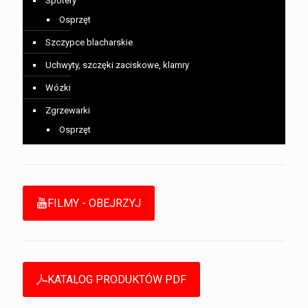
Spotery
Osprzęt
Szczypce blacharskie
Uchwyty, szczęki zaciskowe, klamry
Wózki
Zgrzewarki
Osprzęt
FILMY - OBEJRZYJ
KATALOG PRODUKTÓW PDF