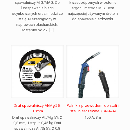
spawalniczy MIG/MAG. Do
kwasoodpornych w osłonie
lutospawania blach
argonu metodą MIG. Jest
ocynkowanych oraz miedzi ze
najczęściej używanym drutem
stalą. Niezastąpiony w
do spawania nierdzewki.
naprawach blacharskich.
Dostępny od ok.
[…]
Drut spawalniczy Al/Mg 5%
Palnik z przewodem; do stali i
0,8mm
stali nierdzewnej (041424)
Drut spawalniczy Al./Mg 5% Ø
150 A, 3m
0,8 mm, 1 szp. = 0,45 kg Drut
spawalniczy Al./Si 5% Ø 0,8