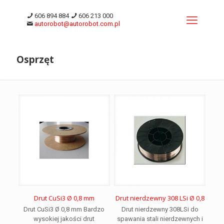
606 894 884
606 213 000
autorobot@autorobot.com.pl
Osprzęt
Drut CuSi3 Ø 0,8 mm
Drut nierdzewny 308 LSi Ø 0,8
Drut CuSi3 Ø 0,8 mm Bardzo
Drut nierdzewny 308LSi do
wysokiej jakości drut
spawania stali nierdzewnych i