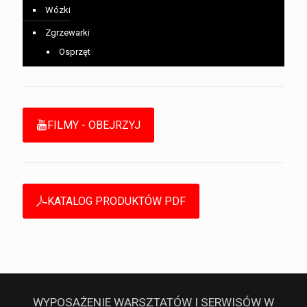
Wózki
Zgrzewarki
Osprzęt
FILMY - OBEJRZYJ
KATALOG PRODUKTÓW PDF
WYPOSAŻENIE WARSZTATÓW I SERWISÓW W