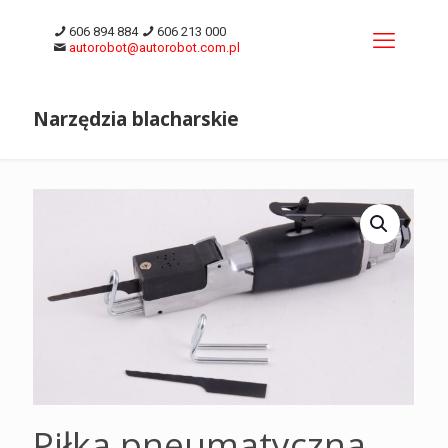
606 894 884
606 213 000
autorobot@autorobot.com.pl
Narzędzia blacharskie
Piłka pneumatyczna