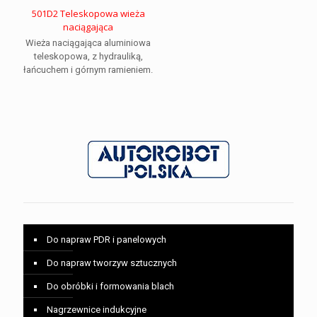
501D2 Teleskopowa wieża
naciągająca
Wieża naciągająca aluminiowa
teleskopowa, z hydrauliką,
łańcuchem i górnym ramieniem.
Do napraw PDR i panelowych
Do napraw tworzyw sztucznych
Do obróbki i formowania blach
Nagrzewnice indukcyjne