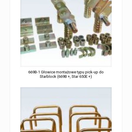
669B-1 Głowice montażowe typu pick-up do
Starblock (669B +, Star 650E +)