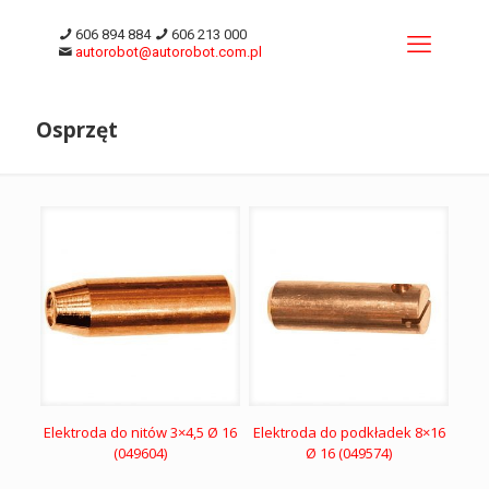
606 894 884
606 213 000
autorobot@autorobot.com.pl
Osprzęt
Elektroda do nitów 3×4,5 Ø 16
Elektroda do podkładek 8×16
(049604)
Ø 16 (049574)