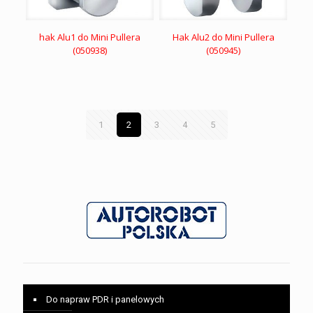
hak Alu1 do Mini Pullera
Hak Alu2 do Mini Pullera
(050938)
(050945)
1
2
3
4
5
Do napraw PDR i panelowych